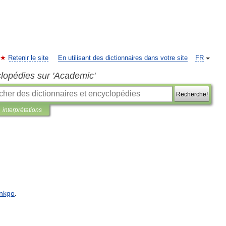
Retenir le site
En utilisant des dictionnaires dans votre site
FR
clopédies sur 'Academic'
Recherche!
interprétations
inkgo
.