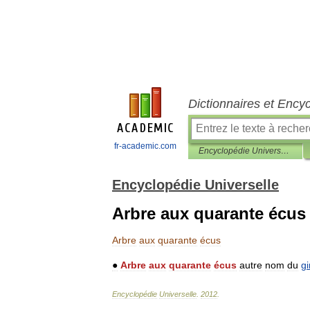
Dictionnaires et Ency
fr-academic.com
Encyclopédie Universelle
Encyclopédie Universelle
Arbre aux quarante écus
Arbre
aux
quarante
écus
●
Arbre
aux
quarante
écus
autre
nom
du
g
Encyclopédie
Universelle
.
2012
.