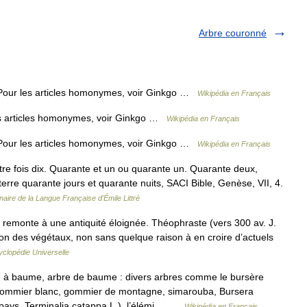
Arbre couronné
Pour les articles homonymes, voir Ginkgo …
Wikipédia en Français
s articles homonymes, voir Ginkgo …
Wikipédia en Français
Pour les articles homonymes, voir Ginkgo …
Wikipédia en Français
re fois dix. Quarante et un ou quarante un. Quarante deux,
 terre quarante jours et quarante nuits, SACI Bible, Genèse, VII, 4.
naire de la Langue Française d'Émile Littré
 remonte à une antiquité éloignée. Théophraste (vers 300 av. J.
ation des végétaux, non sans quelque raison à en croire d’actuels
clopédie Universelle
à baume, arbre de baume : divers arbres comme le bursère
gommier blanc, gommier de montagne, simarouba, Bursera
 pays, Terminalia catappa L.), l’élémi… …
Wikipédia en Français