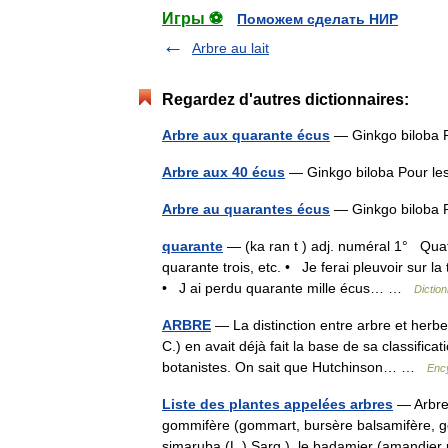
Игры ⚽
Поможем сделать НИР
Arbre au lait
Regardez d'autres dictionnaires:
Arbre aux quarante écus
— Ginkgo biloba 
Arbre aux 40 écus
— Ginkgo biloba Pour le
Arbre au quarantes écus
— Ginkgo biloba 
quarante
— (ka ran t ) adj. numéral 1° Quat
quarante trois, etc. • Je ferai pleuvoir sur la
• J ai perdu quarante mille écus… …
Diction
ARBRE
— La distinction entre arbre et herbe
C.) en avait déjà fait la base de sa classific
botanistes. On sait que Hutchinson… …
Ency
Liste des plantes appelées arbres
— Arbre 
gommifère (gommart, bursère balsamifère, 
simaruba (L.) Sarg.), le badamier (amandier