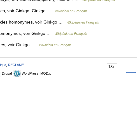
mes, voir Ginkgo. Ginkgo …
Wikipédia en Français
ticles homonymes, voir Ginkgo …
Wikipédia en Français
s homonymes, voir Ginkgo …
Wikipédia en Français
mes, voir Ginkgo …
Wikipédia en Français
ique
,
RÉCLAME
18+
Drupal,
WordPress, MODx.