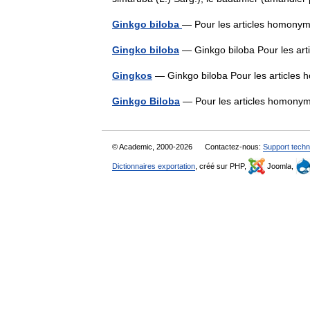
Ginkgo biloba
— Pour les articles homony
Gingko biloba
— Ginkgo biloba Pour les ar
Gingkos
— Ginkgo biloba Pour les article
Ginkgo Biloba
— Pour les articles homony
© Academic, 2000-2026
Contactez-nous:
Support techn
Dictionnaires exportation
, créé sur PHP,
Joomla,